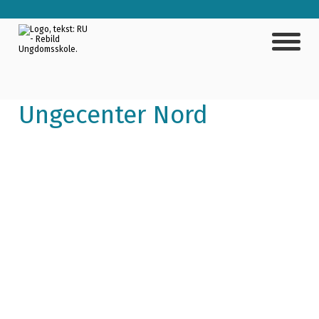
Ungecenter Nord
Hos os handler det om hygge, grin og gode vibes.
Hvad end du er til FIFA, brætspil, madlavning, te og
snak i sofaen eller bare har brug for at få styr på
lektierne, så er der plads til dig. Du bestemmer
stemningen – vi har rummet.
Lån Ungecenteret – helt gratis!
Skal du holde arrangement, gruppearbejde eller
møde? Du kan låne Ungecenter Nord gratis!
👉 Kontakt Gitte på 4073 1995 eller
igiba@rebild.dk