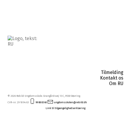
Tilmelding
Kontakt os
Om RU
© 2026 Rebild Ungdomsskole. Grangårdsvej 13 C, 9530 Støvring.
CVR-nr. 29 18 94 63
99 88 83 60
ungdomsskolen@rebild.dk
Link til tilgængelighedserklæring