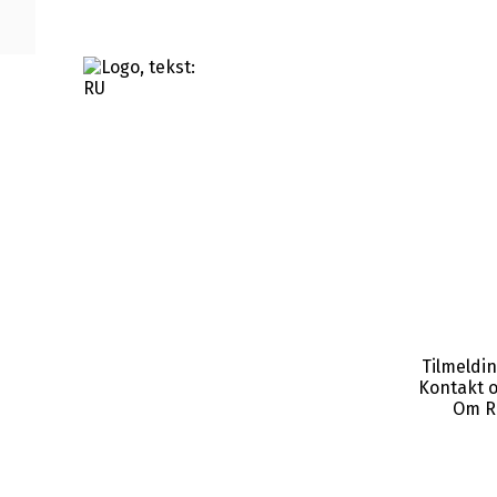
Tilmeldi
Kontakt 
Om R