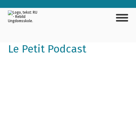
Le Petit Podcast
Podcast on wheels – vær med fra idé til udgivelse!
I september gør vi vores lille Petit-campingvogn klar
som rullende podcaststudie – og du kan være med
hele vejen!
Vi kører ud og laver podcasts om alt fra Rønbjerg og
ungecentre til seksualister og Demokratifitness –
eller din helt egen geniale idé.
Du er med til at optage, klippe og udgive – og hvis du
hellere vil lave film, kan vi også det.