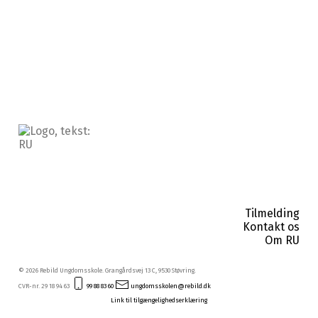
fællesskab med Zumba!
Tilmelding
Kontakt os
Om RU
© 2026 Rebild Ungdomsskole. Grangårdsvej 13 C, 9530 Støvring.
CVR-nr. 29 18 94 63
99 88 83 60
ungdomsskolen@rebild.dk
Link til tilgængelighedserklæring