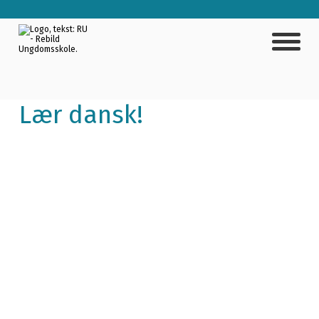
Lær dansk!
Danskundervisning for unge flygtninge og
indvandrere
Vil du blive bedre til dansk og lære mere om,
hvordan det danske samfund fungerer? Så er dette
undervisningstilbud måske noget for dig! Vi arbejder
med dansk sprog og samfundsforhold – og tager
udgangspunkt i det, du har brug for.
Undervisningen er gratis, og du kan starte når som
helst.
Du skal have afsluttet 9 års skolegang, og du må som