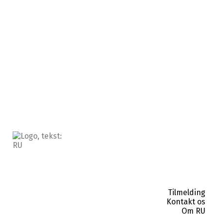
Zumba
Kom og dans dig til mere
energi, godt humør og
fællesskab med Zumba!
Tilmelding
Kontakt os
Om RU